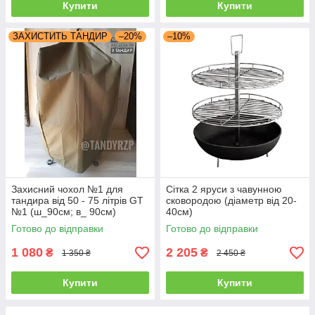
Купити
Купити
ЗАХИСТИТЬ ТАНДИР
–20%
–10%
Захисний чохол №1 для
Сітка 2 яруси з чавунною
тандира від 50 - 75 літрів GT
сковородою (діаметр від 20-
№1 (ш_90см; в_ 90см)
40см)
Готово до відправки
Готово до відправки
1 080
2 205
₴
₴
1 350 ₴
2 450 ₴
Купити
Купити