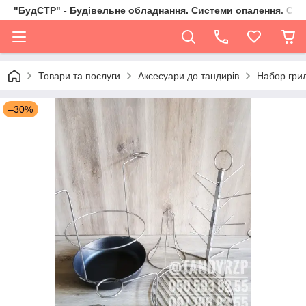
"БудСТР" - Будівельне обладнання. Системи опалення. Сад,
Товари та послуги
Аксесуари до тандирів
Набор грил
–30%