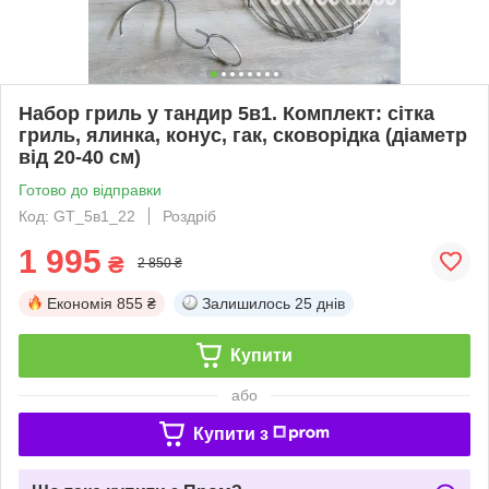
Набор гриль у тандир 5в1. Комплект: сітка
гриль, ялинка, конус, гак, сковорідка (діаметр
від 20-40 см)
Готово до відправки
Код: GT_5в1_22
Роздріб
1 995
₴
2 850 ₴
Економія
855 ₴
Залишилось
25 днів
Купити
або
Купити з