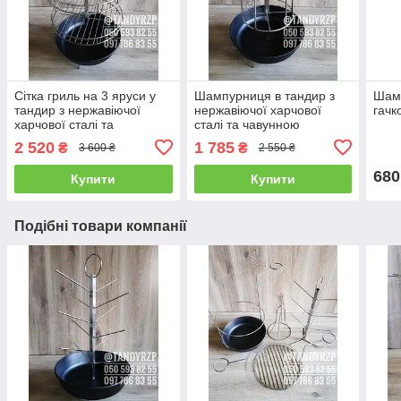
Сітка гриль на 3 яруси у
Шампурниця в тандир з
Шамп
тандир з нержавіючої
нержавіючої харчової
гачк
харчової сталі та
сталі та чавунною
чавунною сковорідкою
сковорідкою (діаметр 20-
2 520
1 785
₴
₴
3 600 ₴
2 550 ₴
(діаметр від 20-40см)
40см)
680
Купити
Купити
Подібні товари компанії