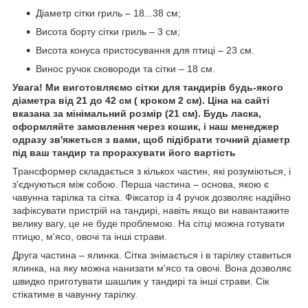
Діаметр сітки гриль – 18...38 см;
Висота борту сітки гриль – 3 см;
Висота конуса пристосування для птиці – 23 см.
Винос ручок сковороди та сітки – 18 см.
Увага! Ми виготовляємо сітки для тандирів будь-якого
діаметра від 21 до 42 см ( кроком 2 см). Ціна на сайті
вказана за мінімальний розмір (21 см). Будь ласка,
оформляйте замовлення через кошик, і наш менеджер
одразу зв'яжеться з вами, щоб підібрати точний діаметр
під ваш тандир та прорахувати його вартість
Трансформер складається з кількох частин, які розуміються, і
з'єднуються між собою. Перша частина – основа, якою є
чавунна тарілка та сітка. Фіксатор із 4 ручок дозволяє надійно
зафіксувати пристрій на тандирі, навіть якщо ви навантажите
велику вагу, це не буде проблемою. На сітці можна готувати
птицю, м'ясо, овочі та інші страви.
Друга частина – ялинка. Сітка знімається і в тарілку ставиться
ялинка, на яку можна нанизати м'ясо та овочі. Вона дозволяє
швидко приготувати шашлик у тандирі та інші страви. Сік
стікатиме в чавунну тарілку.