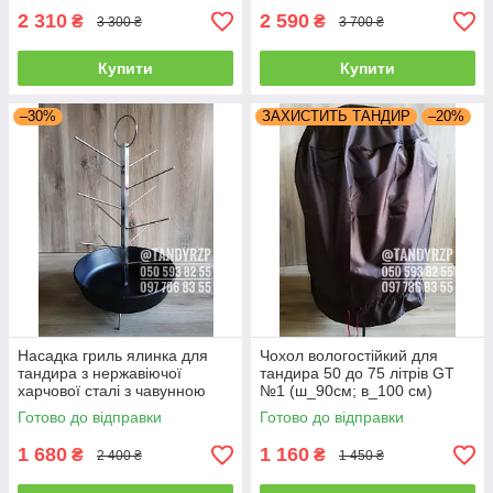
2 310
2 590
₴
₴
3 300 ₴
3 700 ₴
Купити
Купити
–30%
ЗАХИСТИТЬ ТАНДИР
–20%
Насадка гриль ялинка для
Чохол вологостійкий для
тандира з нержавіючої
тандира 50 до 75 літрів GT
харчової сталі з чавунною
№1 (ш_90см; в_100 см)
сковорідкою (діаметр від 20-
Готово до відправки
Готово до відправки
40 см)
1 680
1 160
₴
₴
2 400 ₴
1 450 ₴