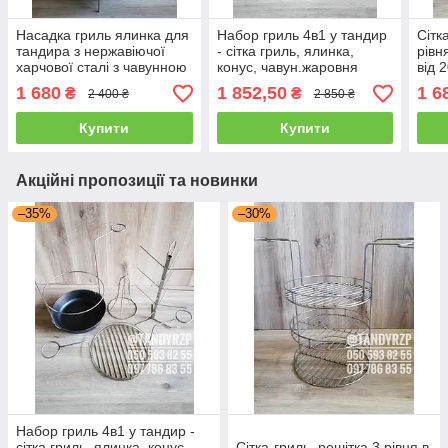
Насадка гриль ялинка для
Набор гриль 4в1 у тандир
Сітк
тандира з нержавіючої
- сітка гриль, ялинка,
рівн
харчової сталі з чавунною
конус, чавун.жаровня
від 
сковорідкою (діаметр від
(діаметр від 20-40 см)
1 680
1 852,50
1 6
₴
₴
2 400 ₴
2 850 ₴
20-40 см)
Купити
Купити
Акційні пропозиції та новинки
–35%
–30%
Набор гриль 4в1 у тандир -
сітка гриль, ялинка, конус,
Сітка-гриль, решітка 3 рівня в