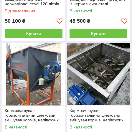
нержавіючої сталі 120 літрів
із нержавіючої сталі
Під замовлення
В наявності
50 100
48 500
₴
₴
Купити
Купити
Кормозмішувач,
Кормозмішувач,
горизонтальний шнековий
горизонтальний шнековий
змішувач кормів, напівсухих
змішувач кормів, напівсухих
сумішей СГШ
сумішей із нержавіючої сталі
В наявності
В наявності
СГШ