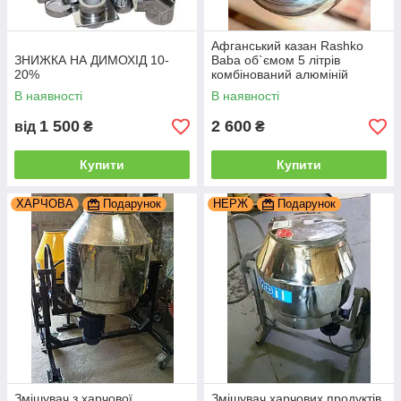
Афганський казан Rashko
ЗНИЖКА НА ДИМОХІД 10-
Baba об`ємом 5 літрів
20%
комбінований алюміній
В наявності
В наявності
1 500
2 600
від
₴
₴
Купити
Купити
ХАРЧОВА
Подарунок
НЕРЖ
Подарунок
Змішувач з харчової
Змішувач харчових продуктів