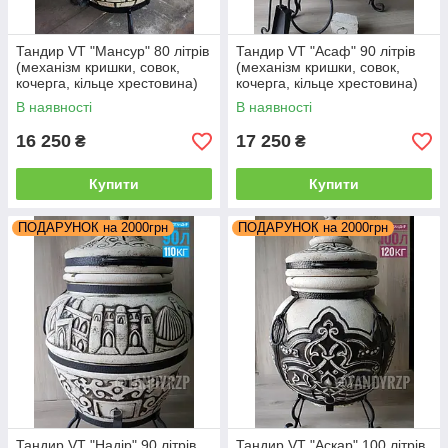
Тандир VT "Мансур" 80 літрів
Тандир VT "Асаф" 90 літрів
(механізм кришки, совок,
(механізм кришки, совок,
кочерга, кільце хрестовина)
кочерга, кільце хрестовина)
В наявності
В наявності
16 250
17 250
₴
₴
Купити
Купити
ПОДАРУНОК на 2000грн
ПОДАРУНОК на 2000грн
Тандир VT "Надір" 90 літрів
Тандир VT "Аскар" 100 літрів