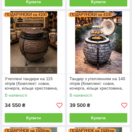
Купити
Купити
ПОДАРУНОКИ на 4100
ПОДАРУНОКИ на 4100
Утеплені тандири на 115
Тандир з утепленням на 140
літрів (Комплект: совок,
літрів (Комплект: совок,
кочерга, кільце хрестовина,
кочерга, кільце хрестовина,
мех.кришки)
мех.кришки)
В наявності
В наявності
34 550
39 500
₴
₴
Купити
Купити
ПОДАРУНОК на 1500грн
ПОДАРУНОК на 1500грн