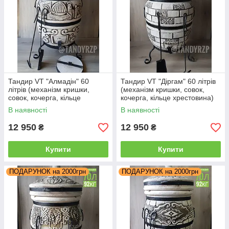
Тандир VT "Алмадін" 60
Тандир VT "Діргам" 60 літрів
літрів (механізм кришки,
(механізм кришки, совок,
совок, кочерга, кільце
кочерга, кільце хрестовина)
хрестовина)
В наявності
В наявності
12 950
12 950
₴
₴
Купити
Купити
ПОДАРУНОК на 2000грн
ПОДАРУНОК на 2000грн