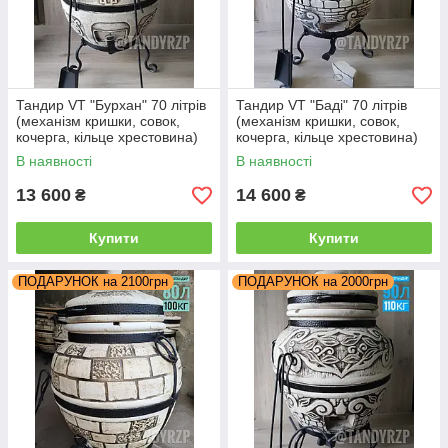
Тандир VT "Бурхан" 70 літрів
Тандир VT "Баді" 70 літрів
(механізм кришки, совок,
(механізм кришки, совок,
кочерга, кільце хрестовина)
кочерга, кільце хрестовина)
В наявності
В наявності
13 600
14 600
₴
₴
Купити
Купити
ПОДАРУНОК на 2100грн
ПОДАРУНОК на 2000грн