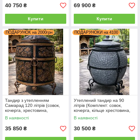
40 750
69 900
₴
₴
Купити
Купити
ПОДАРУНОК на 2000грн
ПОДАРУНОКИ на 4100
Тандир з утепленням
Утеплений тандир на 90
Самарад 120 літрів (совок,
літрів (Комплект: совок,
кочерга, хрестовина,
кочерга, кільце хрестовина,
шампура)
мех.кришки)
В наявності
В наявності
35 850
30 500
₴
₴