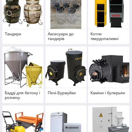
Тандири
Аксесуари до
Котли
тандирів
твердопаливні
Бадді для бетону і
Печі-Буржуйки
Каміни і булерьян
розчину