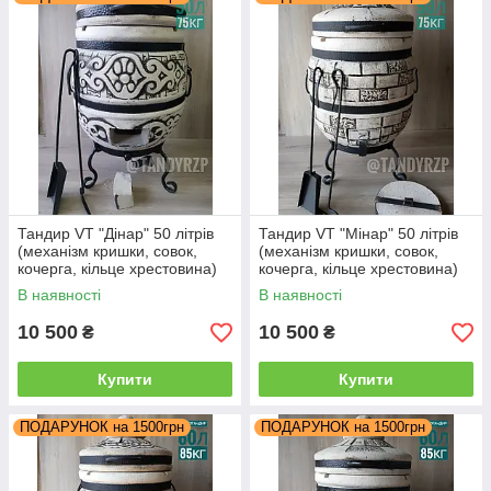
Тандир VT "Дінар" 50 літрів
Тандир VT "Мінар" 50 літрів
(механізм кришки, совок,
(механізм кришки, совок,
кочерга, кільце хрестовина)
кочерга, кільце хрестовина)
В наявності
В наявності
10 500
10 500
₴
₴
Купити
Купити
ПОДАРУНОК на 1500грн
ПОДАРУНОК на 1500грн