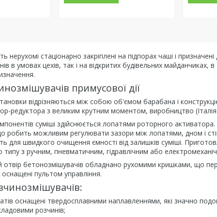
ть нерухомі стаціонарно закріплені на підпорах чаші і призначе
нів в умовах цехів, так і на відкритих будівельних майданчиках, 
изначення.
инозмішувачів примусової дії
тановки відрізняються між собою об'ємом барабана і конструкці
ор-редуктора з великим крутним моментом, виробництво (Італія)
понентів суміші здійснюється лопатями роторного активатора. 
о робить можливим регулювати зазори між лопатями, дном і стін
ать для швидкого очищення ємності від залишків суміші. Пригото
о типу з ручним, пневматичним, гідравлічним або електромехані
 отвір бетонозмішувачів обладнано рухомими кришками, що пере
ії оснащені пультом управління.
зчинозмішувачів:
гатів оснащені твердосплавними наплавленнями, які значно под
ладовими розчинів;