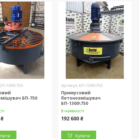
БП-1300\750
БП-1300\750
овий
Примусовий
змішувач БП-750
бетонозмішувач
БП-1300\750
сті
В наявності
 ₴
192 600 ₴
упити
Купити