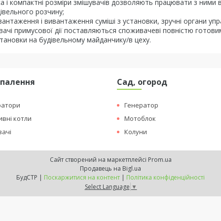
а і компактні розміри змішувачів дозволяють працювати з ними в
івельного розчину;
антаження і вивантаження суміші з установки, зручні органи упр
ачі примусової дії поставляються споживачеві повністю готовим
установки на будівельному майданчику/в цеху.
опалення
Сад, огород
ратори
Генератор
вні котли
Мотоблок
вачі
Колуни
Сайт створений на маркетплейсі
Prom.ua
Продавець на Bigl.ua
БудСТР |
Поскаржитися на контент
|
Політика конфіденційності
Select Language
▼