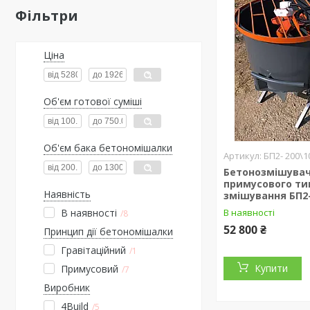
Фільтри
Ціна
Об'єм готової суміші
Об'єм бака бетономішалки
БП2- 200\1
Бетонозмішува
примусового ти
Наявність
змішування БП2-
В наявності
В наявності
8
52 800 ₴
Принцип дії бетономішалки
Гравітаційний
1
Купити
Примусовий
7
Виробник
4Build
5