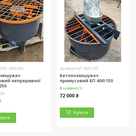
БП2- 600\250
БП 400\150
змішувач
Бетонозмішувач
овий непреривної
примусовий БП 400\150
250
В наявності
сті
72 000 ₴
₴
Купити
упити