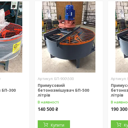
0
БП-900\500
Примусовий
Примус
 БП-300
бетонозмішувач БП-500
бетоно
літрів
літрів
В наявності
В наявно
140 500 ₴
190 300
Купити
К