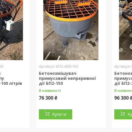
00
БП2-400\150
ч
Бетонозмішувач
Бетоно
пу
примусовий непреривної
примус
100 літрів
дії БП2-150
дії БП2-
В наявності
В наявно
76 300 ₴
96 300 
Купити
К