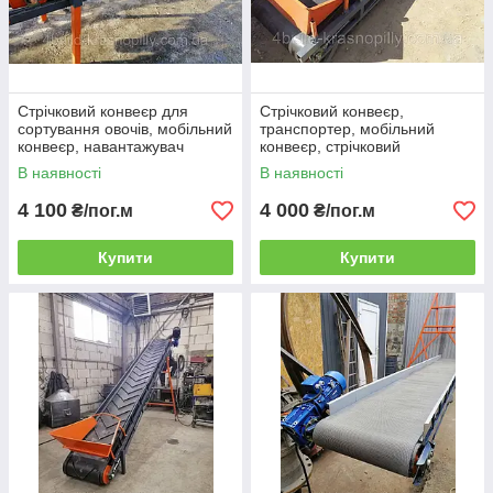
Стрічковий конвеєр для
Стрічковий конвеєр,
сортування овочів, мобільний
транспортер, мобільний
конвеєр, навантажувач
конвеєр, стрічковий
стрічковий ЛТ-3м-600мм
навантажувач ЛТ-4м-600мм
В наявності
В наявності
4 100
4 000
₴/пог.м
₴/пог.м
Купити
Купити