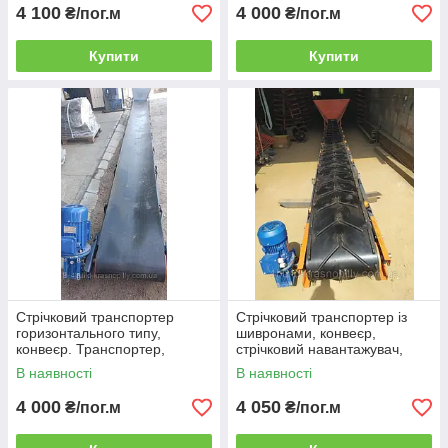
4 100
4 000
₴/пог.м
₴/пог.м
Купити
Купити
Стрічковий транспортер
Стрічковий транспортер із
горизонтального типу,
шивронами, конвеєр,
конвеєр. Транспортер,
стрічковий навантажувач,
конвеєрна лінія ЛТ-7м-400мм
конвеєрна лінія ЛТ-8м-400мм
В наявності
В наявності
4 000
4 050
₴/пог.м
₴/пог.м