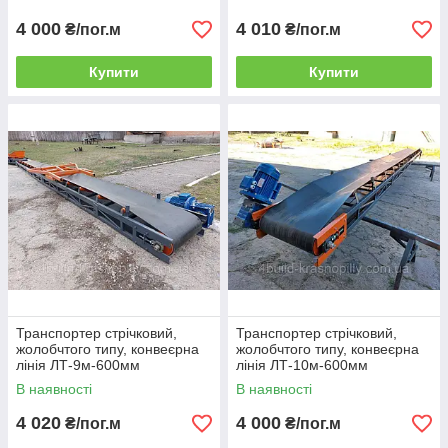
4 000
4 010
₴/пог.м
₴/пог.м
Купити
Купити
Транспортер стрічковий,
Транспортер стрічковий,
жолобчтого типу, конвеєрна
жолобчтого типу, конвеєрна
лінія ЛТ-9м-600мм
лінія ЛТ-10м-600мм
В наявності
В наявності
4 020
4 000
₴/пог.м
₴/пог.м