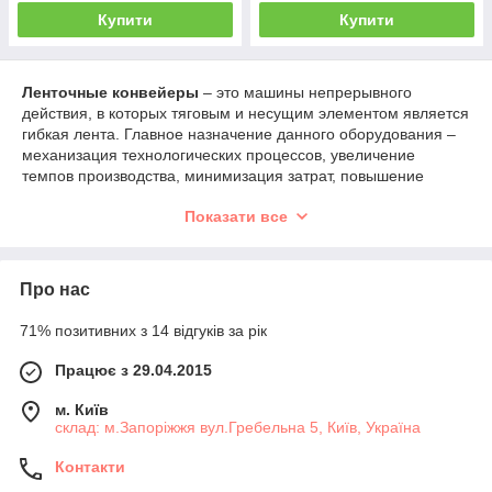
Купити
Купити
Ленточные конвейеры
– это машины непрерывного
действия, в которых тяговым и несущим элементом является
гибкая лента. Главное назначение данного оборудования –
механизация технологических процессов, увеличение
темпов производства, минимизация затрат, повышение
общей безопасности работ.
Показати все
В упрощенном виде оборудование состоит из двух концевых
барабанов (приводного и натяжного), огибаемых замкнутой
лентой. Обе ветви транспортера (верхняя несущая и нижняя
порожняя) поддерживаются от провисания специальными
Про нас
роликами. Рабочая лента делается из прочных
синтетических материалов, обладающих повышенной
71% позитивних з 14 відгуків за рік
стойкостью к истирающим и растягивающим нагрузкам.
Вращение приводного барабана осуществляется с помощью
Працює з 29.04.2015
электрического двигателя.
м. Київ
Сфера применения
склад: м.Запоріжжя вул.Гребельна 5, Київ, Україна
На практике ленточные конвейеры используют для
Контакти
перемещения штучных и сыпучих грузов на дальние,