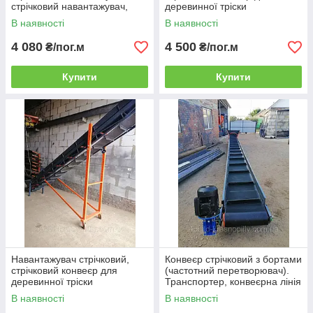
стрічковий навантажувач,
деревинної тріски
конвеєрна лінія ЛТ-4м-400мм
ЛТ-5м-400мм (Б)
В наявності
В наявності
4 080
4 500
₴/пог.м
₴/пог.м
Купити
Купити
Навантажувач стрічковий,
Конвеєр стрічковий з бортами
стрічковий конвеєр для
(частотний перетворювач).
деревинної тріски
Транспортер, конвеєрна лінія
ЛТ-5м-400мм
ЛТ-6м-400мм
В наявності
В наявності