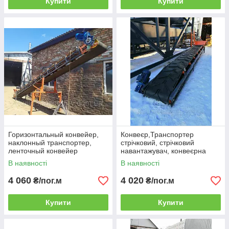
Купити
Купити
Горизонтальный конвейер,
Конвеєр,Транспортер
наклонный транспортер,
стрічковий, стрічковий
ленточный конвейер
навантажувач, конвеєрна
ЛТ-4м-500мм.
лінія ЛТ-5м-500мм
В наявності
В наявності
4 060
4 020
₴/пог.м
₴/пог.м
Купити
Купити