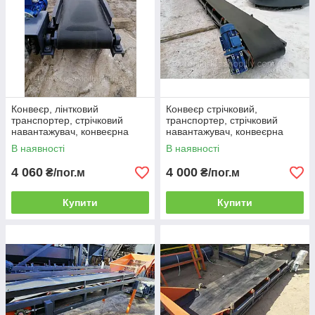
Конвеєр, лінтковий
Конвеєр стрічковий,
транспортер, стрічковий
транспортер, стрічковий
навантажувач, конвеєрна
навантажувач, конвеєрна
лінія ЛТ-8м-500мм
лінія ЛТ-10м-500мм
В наявності
В наявності
4 060
4 000
₴/пог.м
₴/пог.м
Купити
Купити