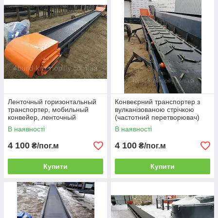
Ленточный горизонтальный
Конвеєрний транспортер з
транспортер, мобильный
вулканізованою стрічкою
конвейер, ленточный
(частотний перетворювач)
погрузчик ЛТ-6м-500мм
ЛТ-7м-500мм
В наявності
В наявності
4 100
4 100
₴/пог.м
₴/пог.м
Купити
Купити