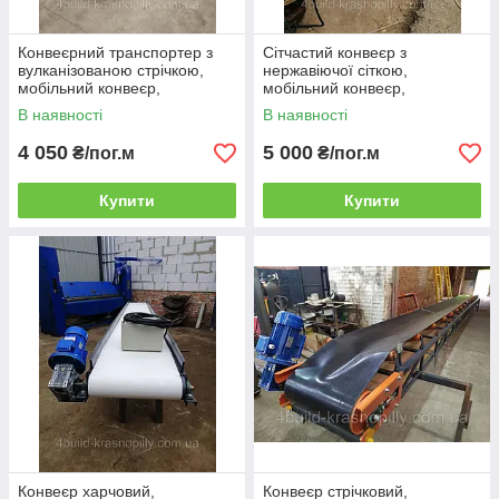
Конвеєрний транспортер з
Сітчастий конвеєр з
вулканізованою стрічкою,
нержавіючої сіткою,
мобільний конвеєр,
мобільний конвеєр,
навантажувач стрічковий
стрічковий навантажувач
В наявності
В наявності
ЛТ-5м-600мм
ЛТ-5м-600мм
4 050
5 000
₴/пог.м
₴/пог.м
Купити
Купити
Конвеєр харчовий,
Конвеєр стрічковий,