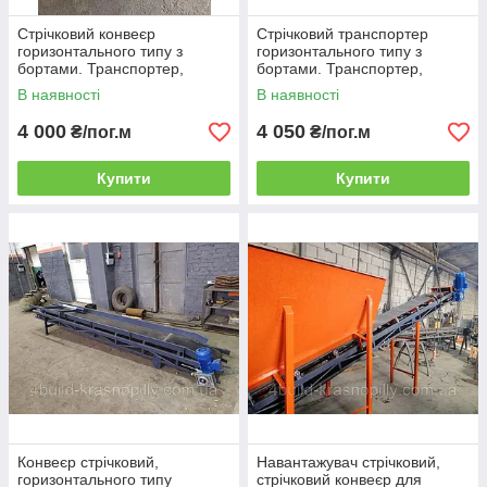
Стрічковий конвеєр
Стрічковий транспортер
горизонтального типу з
горизонтального типу з
бортами. Транспортер,
бортами. Транспортер,
конвеєрна лінія ЛТ-2м-400мм
конвеєрна лінія ЛТ-3м-400мм
В наявності
В наявності
4 000
4 050
₴/пог.м
₴/пог.м
Купити
Купити
Конвеєр стрічковий,
Навантажувач стрічковий,
горизонтального типу
стрічковий конвеєр для