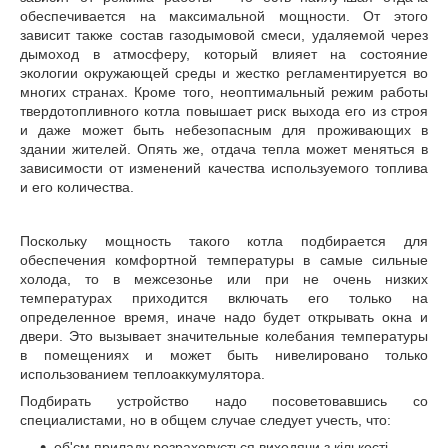
обеспечивается на максимальной мощности. От этого
зависит также состав газодымовой смеси, удаляемой через
дымоход в атмосферу, который влияет на состояние
экологии окружающей среды и жестко регламентируется во
многих странах. Кроме того, неоптимальный режим работы
твердотопливного котла повышает риск выхода его из строя
и даже может быть небезопасным для проживающих в
здании жителей. Опять же, отдача тепла может меняться в
зависимости от изменений качества используемого топлива
и его количества.
Поскольку мощность такого котла подбирается для
обеспечения комфортной температуры в самые сильные
холода, то в межсезонье или при не очень низких
температурах приходится включать его только на
определенное время, иначе надо будет открывать окна и
двери. Это вызывает значительные колебания температуры
в помещениях и может быть нивелировано только
использованием теплоаккумулятора.
Подбирать устройство надо посоветовавшись со
специалистами, но в общем случае следует учесть, что:
об'єм приладу розраховується виходячи з кількості