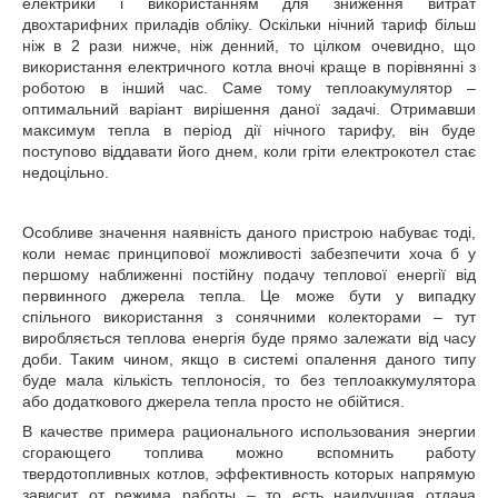
електрики і використанням для зниження витрат
двохтарифних приладів обліку. Оскільки нічний тариф більш
ніж в 2 рази нижче, ніж денний, то цілком очевидно, що
використання електричного котла вночі краще в порівнянні з
роботою в інший час. Саме тому теплоакумулятор –
оптимальний варіант вирішення даної задачі. Отримавши
максимум тепла в період дії нічного тарифу, він буде
поступово віддавати його днем, коли гріти електрокотел стає
недоцільно.
Особливе значення наявність даного пристрою набуває тоді,
коли немає принципової можливості забезпечити хоча б у
першому наближенні постійну подачу теплової енергії від
первинного джерела тепла. Це може бути у випадку
спільного використання з сонячними колекторами – тут
виробляється теплова енергія буде прямо залежати від часу
доби. Таким чином, якщо в системі опалення даного типу
буде мала кількість теплоносія, то без теплоаккумулятора
або додаткового джерела тепла просто не обійтися.
В качестве примера рационального использования энергии
сгорающего топлива можно вспомнить работу
твердотопливных котлов, эффективность которых напрямую
зависит от режима работы – то есть наилучшая отдача