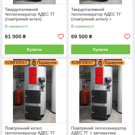
Твердопаливний
Твердопаливний
теплогенератор АДЕС ТГ
теплогенератор АДЕС ТГ
(повітряний котел)
(повітряний котел) +
автоматика регулювання
В наявності
В наявності
вентилятора топки та обдуву
61 000
69 500
₴
₴
Купити
Купити
КОМПЛЕКТ
Подарунок
КОМПЛЕКТ
Подарунок
Повітрянний котел
Повітряний теплогенератор
теплогенератор АДЕС ТГ
АДЕС ТГ + автоматика