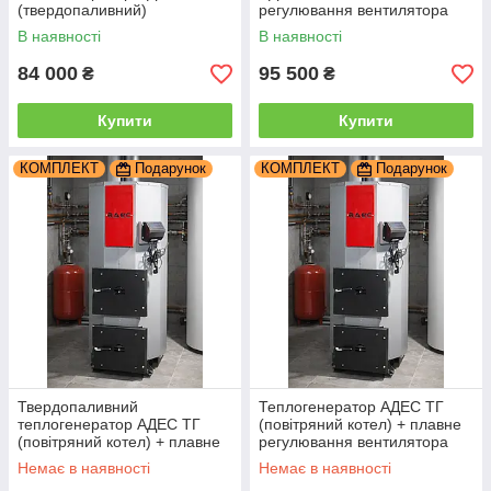
(твердопаливний)
регулювання вентилятора
топки та обдуву
В наявності
В наявності
84 000
95 500
₴
₴
Купити
Купити
КОМПЛЕКТ
Подарунок
КОМПЛЕКТ
Подарунок
Твердопаливний
Теплогенератор АДЕС ТГ
теплогенератор АДЕС ТГ
(повітряний котел) + плавне
(повітряний котел) + плавне
регулювання вентилятора
регулювання вентилятора
обдува
Немає в наявності
Немає в наявності
обдува