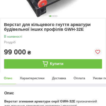
Верстат для кільцевого гнуття арматури
будівельної інших профілів GWH-32E
В наявності
Роздріб
99 000
₴
Купити
Опис
Характеристики
Доставка
Оплата
Умови п
Опис
Верстат згинання арматури серії GWH-32E
призначеніий
для згинання арматурних заготовок і зручності