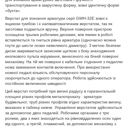
транспортування в закруглену форму, зовні ідентичну формі
«бухта».
Верстат для згинання арматури серії GWH-32E зовні є
ящиком-тумбою і є напівавтоматичним верстатом, так як
заготовки подаються вручну. Верхня поверхня пристрою
оснащена трьома робочими дисками, між якими в роботі
вставляється та гнеться рівна арматура (одночасно можна
гнути до шести лозин невеликого діаметру). З метою безпеки
диски закриваються захисним щитком з боку знаходження
кнопкового пульта керування, винесеного на бічній поверхні
механізму. На тій же поверхні є кабельне з'єднання з педаллю
ножа замикання контактів включення. При використанні
ножної педалі кількість обслуговуючого персоналу
скорочується до одного оператора. Робота здійснюється із
постійною величиною швидкості.
Цей верстат потрібний при вигині радіусу в горизонтальній
площині різних профілів металопрокату : арматури
будівельної; труб різних профілів згідно характеристик вигину,
вказаних в таблиці нижче. Управління верстатом здійснюється
за допомогою двох педалей. Робочими органами є три
ролики, два з яких знаходяться на рівновіддалених осях один
від одного, а третій, плаваючий, за допомогою механізму з