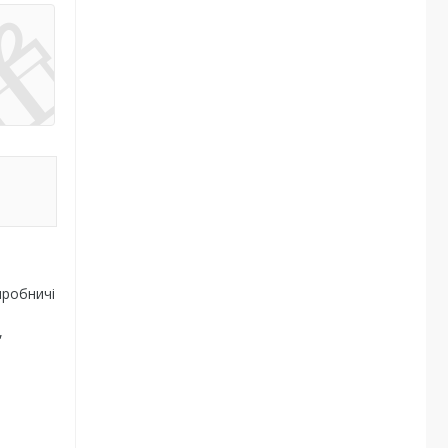
иробничі
,