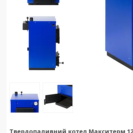
Твердопаливний котел Макситерм 12 к