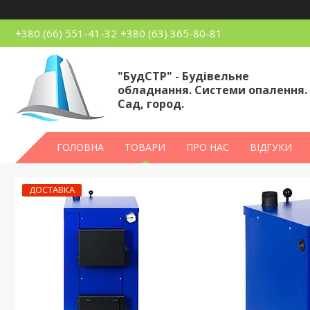
+380 (66) 551-41-32
+380 (63) 365-80-81
"БудСТР" - Будівельне
обладнання. Системи опалення.
Сад, город.
ГОЛОВНА
ТОВАРИ
ПРО НАС
ВІДГУКИ
ДОСТАВКА