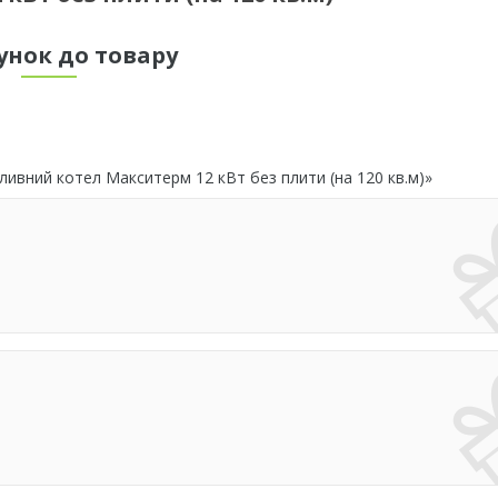
унок до товару
ивний котел Макситерм 12 кВт без плити (на 120 кв.м)»