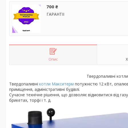
700 ₴
ГАРАНТІІ
Опис
Х
Твердопаливні котли
Твердопаливні
котли Макситерм
потужністю 12 кВт, опалюв
приміщення, адміністративні будівлі.
Сучасне технічне рішення, що дозволяє відмовитися від газу.
брикетах, торфі і т. д.