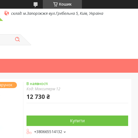
Кошик
склад: м.Запоріжжя вул.Гребельна 5, Київ, Україна
В наявності
арунок
Код:
Макситерм 12
12 730 ₴
Купити
+380665514132