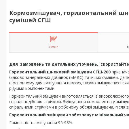
Кормозмішувач, горизонтальний шне
сумішей СГШ
Опис
Х
Для замовлень та детальних уточнень, скористайтес
Горизонтальний шнековий змішувач СГШ-200
призначе
білково-мінеральних добавок (БМВС) та інших сумішей, де п
в основному для змішування важких, важко змішуваних і схи
рідкими компонентами.
Горизонтальний змішувач виготовляється із високоякісного
спіралеподібною стрічкою. Змішування компонентів у змішу
спіральними стрічками в робочому обсязі змішувача, після з
Горизонтальний змішувач забезпечує мінімальний ча
Гомогеність змішування 95-98%.