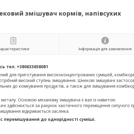
ковий змішувач кормів, напівсухих
арактеристики
Інформація для замовлення
ь тел. +380633658081
ний для приготування висококонцентрованих сумішей, комбікорм
отрібний високий ступінь змішування. Шнекові змішувачі застос
льних до комкування продуктів, а також для змішування комбікор
 металу. Основою механізму змішувача є вал із навитою
вачі здійснюється за рахунок хаотичного переміщення сипучого 
мішування відкривається заслінка.
с перемішування до однорідності суміші.