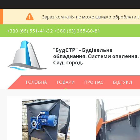
Зараз компанія не може швидко обробляти за
+380 (66) 551-41-32
+380 (63) 365-80-81
"БудСТР" - Будівельне
обладнання. Системи опалення.
Сад, город.
ГОЛОВНА
ТОВАРИ
ПРО НАС
ВІДГУКИ