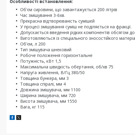
Особливості встановлення:
Об'єм сировини, що завантажується 200 літрів
Час змішування 3-6хв.
Прекрасна відтворюваність сумішей
У процесі змішування суміш не поділяється на фракції.
Допускається введення рідких компонентів обсягом до
Виготовляються із спеціального зносостійкого матеріа
Об'єм, л 200
Тип змішувача шнековий
Робоче положення горизонтальне
Потужність, кВт 1,5
Максимальна швидкість обертання, об/хв 75
Напруга живлення, В/Гц 380/50
Товщина бункера, мм 3
Товщина спіралі, мм 4
Довжина змішувача, мм 1100
Ширина змішувача, мм 720
Висота змішувача, мм 1550
Вага, кг 115