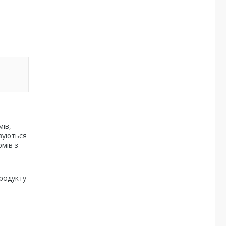
ів,
овуються
мів з
продукту