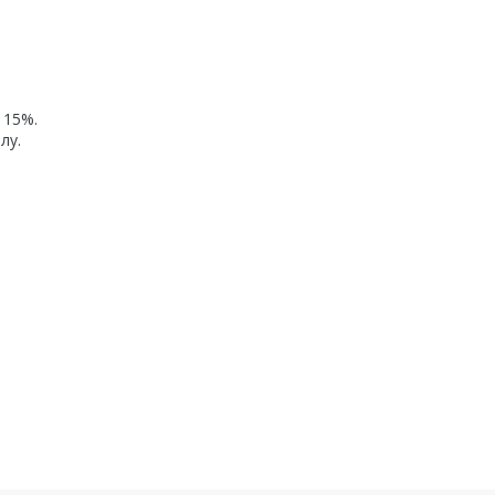
 15%.
лу.